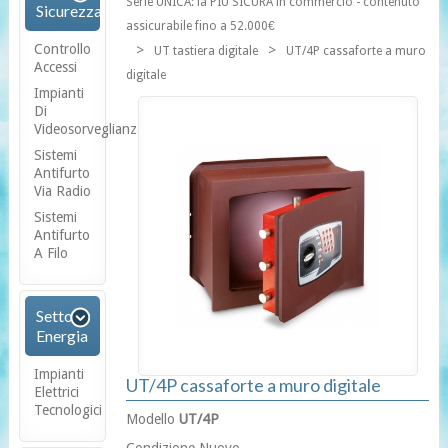
Serie UNICA: la PIÙ SICURA in commercio - contenuto
Sicurezza
assicurabile fino a 52.000€
Controllo
>
>
UT tastiera digitale
UT/4P cassaforte a muro
Accessi
digitale
Impianti
Di
Videosorveglianza
Sistemi
Antifurto
Via Radio
Sistemi
Antifurto
A Filo
Settore
Energia
Impianti
UT/4P cassaforte a muro digitale
Elettrici
Tecnologici
Modello
UT/4P