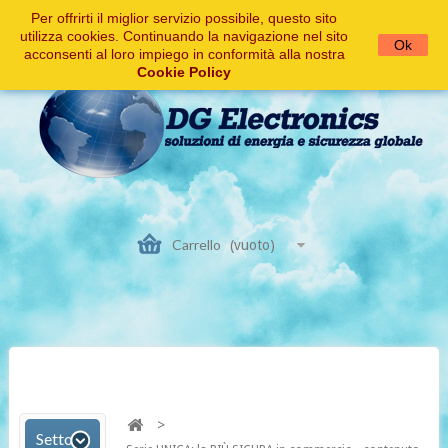
Per offrirti il miglior servizio possibile, questo sito
Entra
utilizza cookies. Continuando la navigazione nel sito
Ok
acconsenti al loro impiego in conformità alla nostra
Cookie Policy
Carrello
(vuoto)
>
Settore