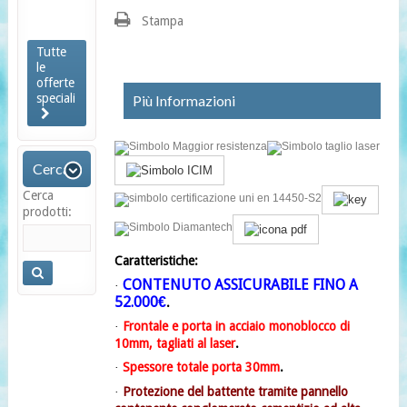
740,54
€
Stampa
Tutte
le
offerte
speciali
Più Informazioni
Cerca
Cerca
prodotti:
Caratteristiche
:
CONTENUTO ASSICURABILE FINO A
·
52.000€
.
Frontale e porta in acciaio monoblocco di
·
10mm, tagliati al laser
.
Spessore totale porta 30mm
.
·
Protezione del battente tramite pannello
·