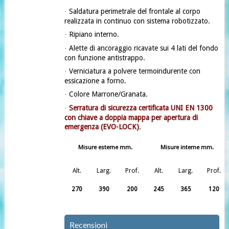
Saldatura perimetrale del frontale al corpo
·
realizzata in continuo con sistema robotizzato.
Ripiano interno.
·
Alette di ancoraggio ricavate sui 4 lati del fondo
·
con funzione antistrappo.
Verniciatura a polvere termoindurente con
·
essicazione a forno.
Colore Marrone/Granata.
·
Serratura di sicurezza certificata UNI EN 1300
·
con chiave a doppia mappa per apertura di
emergenza (EVO-LOCK)
.
Misure esterne mm.
Misure interne mm.
Alt.
Larg.
Prof.
Alt.
Larg.
Prof.
270
390
200
245
365
120
Recensioni