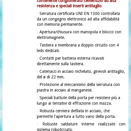
contenente conglomerato cementizio ad alta
resistenza e speciali inserti antitaglio
.
Serratura certificata UNI EN 1300 controllata
·
da un congegno elettronico ad alta affidabilità
con memoria permanente.
Apertura/chiusura con manopola e blocco con
·
elettromagnete.
Tastiera a membrana a doppio circuito con 4
·
leds dedicati.
Contatti per batteria esterna ricavati
·
direttamente sulla tastiera.
Catenacci in acciaio nichelato, girevoli antitaglio,
·
del ø di 22 mm.
Protezione al meccanismo della serratura con
·
piastra in acciaio al manganese.
Speciali battute della porta per resistere più a
·
lungo ai tentativi di effrazione con mazza.
Robusta cerniera defilata in acciaio, che
·
permette l'apertura a tutto vano della porta.
Robuste saldature interne realizzate con
·
sistema robotizzato.