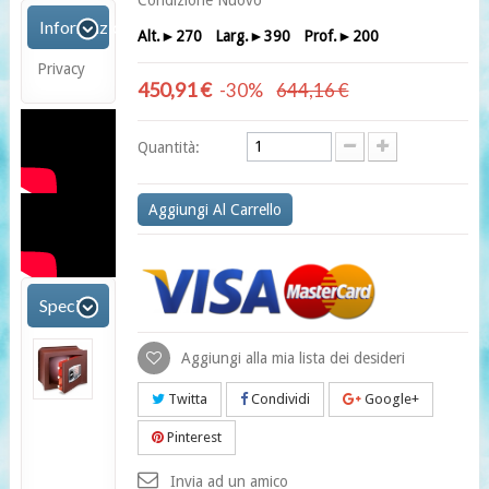
Condizione
Nuovo
Informazioni
Alt.►270 Larg.►390 Prof.►200
Privacy
450,91 €
-30%
644,16 €
Quantità:
Aggiungi Al Carrello
Speciali
UT/5P
Aggiungi alla mia lista dei desideri
cassaforte
a
Twitta
Condividi
Google+
muro
digitale
Pinterest
518,38 €
-30%
Invia ad un amico